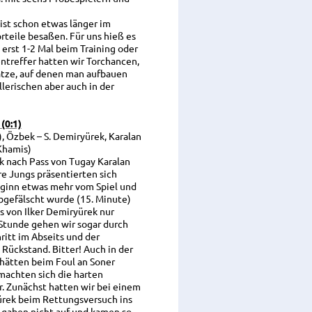
 ist schon etwas länger im
orteile besaßen. Für uns hieß es
 erst 1-2 Mal beim Training oder
entreffer hatten wir Torchancen,
ätze, auf denen man aufbauen
llerischen aber auch in der
(0:1)
i), Özbek – S. Demiryürek, Karalan
 Khamis)
izrak nach Pass von Tugay Karalan
e Jungs präsentierten sich
Beginn etwas mehr vom Spiel und
abgefälscht wurde (15. Minute)
s von Ilker Demiryürek nur
Stunde gehen wir sogar durch
ritt im Abseits und der
Rückstand. Bitter! Auch in der
 hätten beim Foul an Soner
machten sich die harten
. Zunächst hatten wir bei einem
yürek beim Rettungsversuch ins
 gaben nicht auf und kamen so