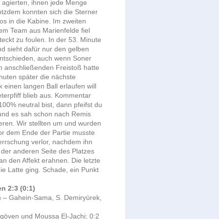
s agierten, ihnen jede Menge
tzdem konnten sich die Sterner
os in die Kabine. Im zweiten
m Team aus Marienfelde fiel
teckt zu foulen. In der 53. Minute
nd sieht dafür nur den gelben
 entschieden, auch wenn Soner
m anschließenden Freistoß hatte
Minuten später die nächste
einen langen Ball erlaufen will
terpfiff blieb aus. Kommentar
00% neutral bist, dann pfeifst du
h und es sah schon nach Remis
eren. Wir stellten um und wurden
vor dem Ende der Partie musste
herrschung verlor, nachdem ihn
 der anderen Seite des Platzes
an den Affekt erahnen. Die letzte
ie Latte ging. Schade, ein Punkt
n 2:3 (0:1)
an – Gahein-Sama, S. Demiryürek,
vgöven und Moussa El-Jachi; 0:2