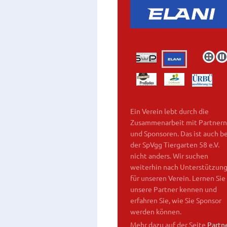
Ein Verein lebt durch die
Zusammenarbeit mit Partnern
und Sponsoren. Das ist auch be
der SpVgg Tiergarten 58 e.V.
nicht anders. Wir suchen
weiterhin nach Unterstützun
für unseren Verein. Lernen Sie
unsere Partner kennen und
erfahren Sie, wie Sie Sponsor
werden können.
Mehr dazu auf der Seite
Partn