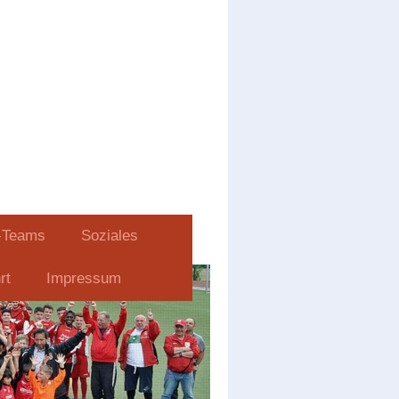
-Teams
Soziales
rt
Impressum