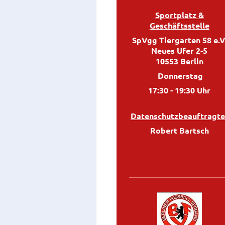
Sportplatz &
Geschäftsstelle
SpVgg Tiergarten 58 e.V
Neues Ufer 2-5
10553 Berlin
Donnerstag
17:30 - 19:30 Uhr
Datenschutzbeauftragte
Robert Bartsch