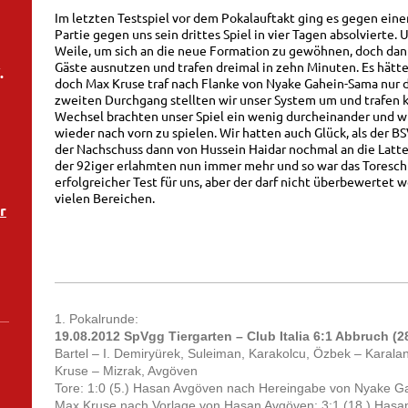
Im letzten Testspiel vor dem Pokalauftakt ging es gegen einen
Partie gegen uns sein drittes Spiel in vier Tagen absolvierte.
Weile, um sich an die neue Formation zu gewöhnen, doch dann
Gäste ausnutzen und trafen dreimal in zehn Minuten. Es hätte
.
doch Max Kruse traf nach Flanke von Nyake Gahein-Sama nur d
zweiten Durchgang stellten wir unser System um und trafen k
Wechsel brachten unser Spiel ein wenig durcheinander und w
wieder nach vorn zu spielen. Wir hatten auch Glück, als der BS
der Nachschuss dann von Hussein Haidar nochmal an die Latte
der 92iger erlahmten nun immer mehr und so war das Toresch
erfolgreicher Test für uns, aber der darf nicht überbewertet w
vielen Bereichen.
r
1. Pokalrunde:
19.08.2012 SpVgg Tiergarten – Club Italia 6:1 Abbruch (
Bartel – I. Demiryürek, Suleiman, Karakolcu, Özbek – Karal
Kruse – Mizrak, Avgöven
Tore: 1:0 (5.) Hasan Avgöven nach Hereingabe von Nyake Gah
Max Kruse nach Vorlage von Hasan Avgöven; 3:1 (18.) Hasa