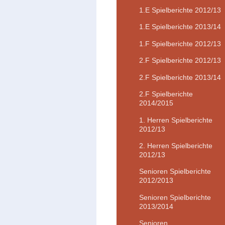
1.E Spielberichte 2012/13
1.E Spielberichte 2013/14
1.F Spielberichte 2012/13
2.F Spielberichte 2012/13
2.F Spielberichte 2013/14
2.F Spielberichte
2014/2015
1. Herren Spielberichte
2012/13
2. Herren Spielberichte
2012/13
Senioren Spielberichte
2012/2013
Senioren Spielberichte
2013/2014
Senioren