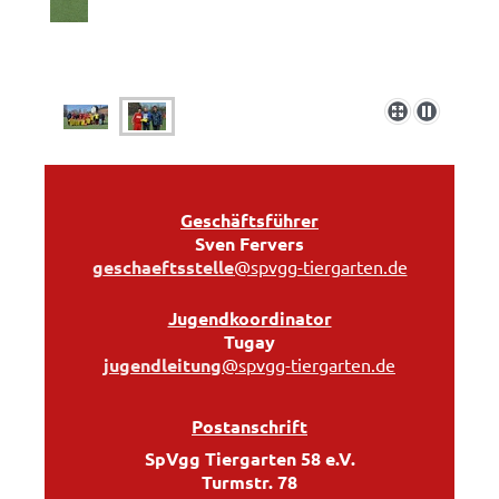
Geschäftsführer
Sven Fervers
g
eschaeftsstelle
@spvgg-tiergarten.de
Jugendkoordinator
Tugay
j
ugendleitung
@spvgg-tiergarten.de
Postanschrift
SpVgg Tiergarten 58 e.V.
Turmstr. 78