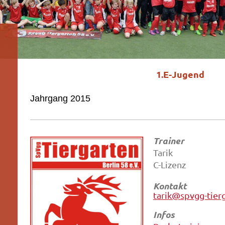
1.E-Jugend
Jahrgang 2015
Trainer
Tarik
C-Lizenz
Kontakt
tarik@spvgg-tier
Infos