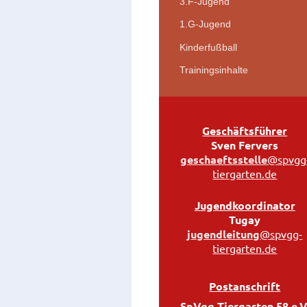
3.F-Jugend
1.G-Jugend
Kinderfußball
Trainingsinhalte
Geschäftsführer
Sven Fervers
g
eschaeftsstelle
@spvgg
tiergarten.de
Jugendkoordinator
Tugay
j
ugendleitung
@spvgg-
tiergarten.de
Postanschrift
SpVgg Tiergarten 58 e.V