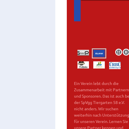
Ein Verein lebt durch die
Zusammenarbeit mit Partnern
und Sponsoren. Das ist auch be
der SpVgg Tiergarten 58 e.V.
nicht anders. Wir suchen
weiterhin nach Unterstützun
für unseren Verein. Lernen Sie
unsere Partner kennen und