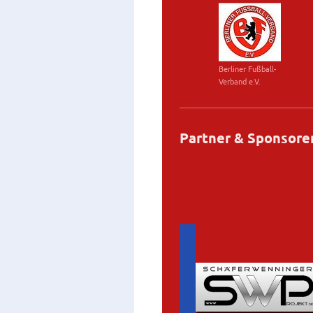
Berliner Fußball-
Verband e.V.
Partner & Sponsore